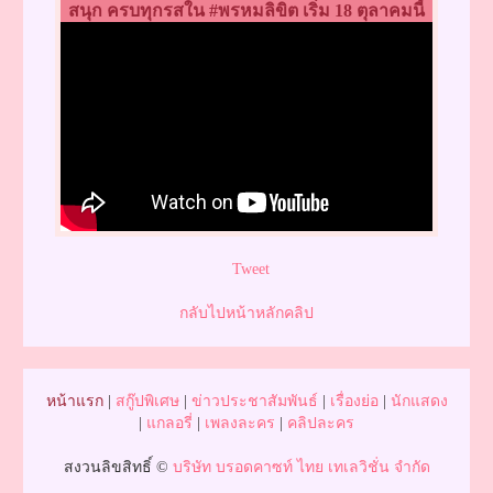
สนุก ครบทุกรสใน #พรหมลิขิต เริ่ม 18 ตุลาคมนี้
Tweet
กลับไปหน้าหลักคลิป
หน้าแรก
|
สกู๊ปพิเศษ
|
ข่าวประชาสัมพันธ์
|
เรื่องย่อ
|
นักแสดง
|
แกลอรี่
|
เพลงละคร
|
คลิปละคร
สงวนลิขสิทธิ์ ©
บริษัท บรอดคาซท์ ไทย เทเลวิชั่น จำกัด