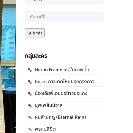
กลุ่มละคร
Her in Frame เธอในภาพนั้น
Reset การเกิดใหม่ของดวงดาว
น้องเอ๋ยพี่เอ่ยขอข้าวขอแกง
บุพเพสันนิวาส
ฝนล้านฤดู (Eternal Rain)
พรหมลิขิต