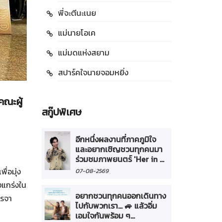
พี่จะตีนะเนย
แม่นายโอเค
แม่มดแห่งสยาม
สปาร์คใจนายจอมหยิ่ง
คณะผู้
สกู๊ปพิเศษ
อีกหนึ่งผลงานที่ภาคภูมิใจ
และอยากเชิญชวนทุกคนมา
ร่วมชมภาพยนตร์ 'Her in ...
พื่อมุ่ง
07-08-2569
งแกร่งใน
อยากชวนทุกคนออกเดินทาง
จรจา
ไปกับพวกเรา... 🚙 แล้วอิ่ม
เอมใจกันพร้อม ๆ...