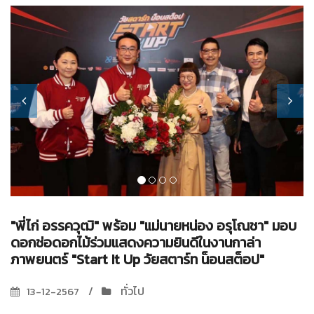
"พี่ไก่ อรรควุฒิ" พร้อม "แม่นายหน่อง อรุโณชา" มอบ
ดอกช่อดอกไม้ร่วมแสดงความยินดีในงานกาล่า
ภาพยนตร์ "Start It Up วัยสตาร์ท น็อนสต็อป"
ทั่วไป
13-12-2567