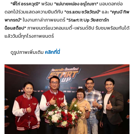
พร้อม
มอบดอกช่อ
"พี่ไก่ อรรควุฒิ"
"แม่นายหน่อง อรุโณชา"
ดอกไม้ร่วมแสดงความยินดีกับ
และ
"ดร.แตน ชวัลวัฒน์"
"คุณบี ทิพ
ในงานกาล่าภาพยนตร์
พาภรณ์"
"Start It Up วัยสตาร์ท
ภาพยนตร์แนวคอมเมดี้-เฟรนด์ชิป รับชมพร้อมกันได้
น็อนสต็อป"
แล้ววันนี้ทุกโรงภาพยนตร์
ดูรูปภาพเพิ่มเติม
คลิกที่นี่