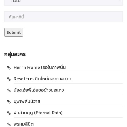
กลุ่มละคร
Her in Frame เธอในภาพนั้น
Reset การเกิดใหม่ของดวงดาว
น้องเอ๋ยพี่เอ่ยขอข้าวขอแกง
บุพเพสันนิวาส
ฝนล้านฤดู (Eternal Rain)
พรหมลิขิต