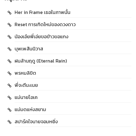
Her in Frame เธอในภาพนั้น
Reset การเกิดใหม่ของดวงดาว
น้องเอ๋ยพี่เอ่ยขอข้าวขอแกง
บุพเพสันนิวาส
ฝนล้านฤดู (Eternal Rain)
พรหมลิขิต
พี่จะตีนะเนย
แม่นายโอเค
แม่มดแห่งสยาม
สปาร์คใจนายจอมหยิ่ง