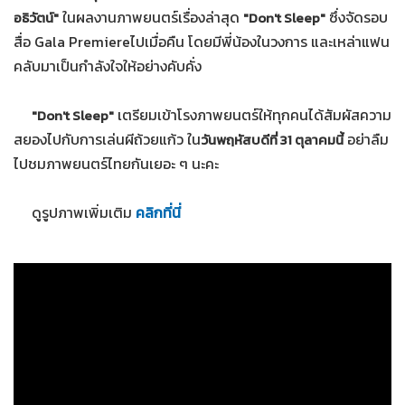
ในผลงานภาพยนตร์เรื่องล่าสุด
ซึ่งจัดรอบ
อธิวัตน์"
"Don't Sleep"
สื่อ Gala Premiereไปเมื่อคืน โดยมีพี่น้องในวงการ และเหล่าแฟน
คลับมาเป็นกำลังใจให้อย่างคับคั่ง
เตรียมเข้าโรงภาพยนตร์ให้ทุกคนได้สัมผัสความ
"Don't Sleep"
สยองไปกับการเล่นผีถ้วยแก้ว ใน
อย่าลืม
วันพฤหัสบดีที่ 31 ตุลาคมนี้
ไปชมภาพยนตร์ไทยกันเยอะ ๆ นะคะ
ดูรูปภาพเพิ่มเติม
คลิกที่นี่