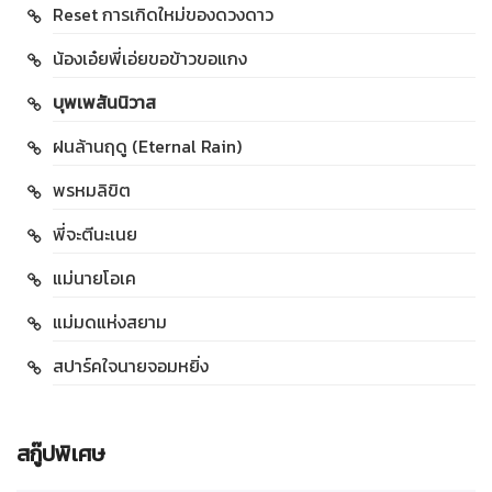
Reset การเกิดใหม่ของดวงดาว
น้องเอ๋ยพี่เอ่ยขอข้าวขอแกง
บุพเพสันนิวาส
ฝนล้านฤดู (Eternal Rain)
พรหมลิขิต
พี่จะตีนะเนย
แม่นายโอเค
แม่มดแห่งสยาม
สปาร์คใจนายจอมหยิ่ง
สกู๊ปพิเศษ