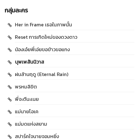
กลุ่มละคร
Her in Frame เธอในภาพนั้น
Reset การเกิดใหม่ของดวงดาว
น้องเอ๋ยพี่เอ่ยขอข้าวขอแกง
บุพเพสันนิวาส
ฝนล้านฤดู (Eternal Rain)
พรหมลิขิต
พี่จะตีนะเนย
แม่นายโอเค
แม่มดแห่งสยาม
สปาร์คใจนายจอมหยิ่ง