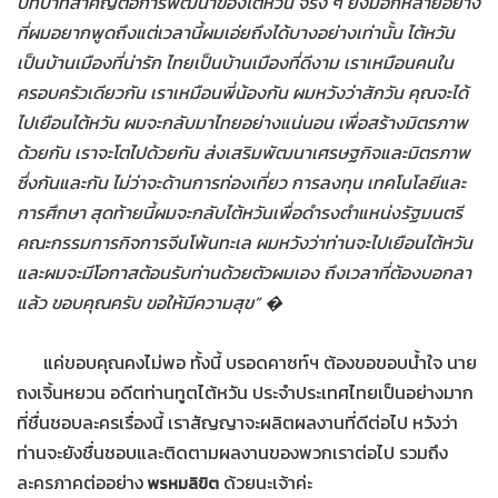
บทบาทสำคัญต่อการพัฒนาของไต้หวัน จริง ๆ ยังมีอีกหลายอย่าง
ที่ผมอยากพูดถึงแต่เวลานี้ผมเอ่ยถึงได้บางอย่างเท่านั้น ไต้หวัน
เป็นบ้านเมืองที่น่ารัก ไทยเป็นบ้านเมืองที่ดีงาม เราเหมือนคนใน
ครอบครัวเดียวกัน เราเหมือนพี่น้องกัน ผมหวังว่าสักวัน คุณจะได้
ไปเยือนไต้หวัน ผมจะกลับมาไทยอย่างแน่นอน เพื่อสร้างมิตรภาพ
ด้วยกัน เราจะโตไปด้วยกัน ส่งเสริมพัฒนาเศรษฐกิจและมิตรภาพ
ซึ่งกันและกัน ไม่ว่าจะด้านการท่องเที่ยว การลงทุน เทคโนโลยีและ
การศึกษา สุดท้ายนี้ผมจะกลับไต้หวันเพื่อดำรงตำแหน่งรัฐมนตรี
คณะกรรมการกิจการจีนโพ้นทะเล ผมหวังว่าท่านจะไปเยือนไต้หวัน
และผมจะมีโอกาสต้อนรับท่านด้วยตัวผมเอง ถึงเวลาที่ต้องบอกลา
แล้ว ขอบคุณครับ ขอให้มีความสุข” �
แค่ขอบคุณคงไม่พอ ทั้งนี้ บรอดคาซท์ฯ ต้องขอขอบน้ำใจ นาย
ถงเจิ้นหยวน อดีตท่านทูตไต้หวัน ประจำประเทศไทยเป็นอย่างมาก
ที่ชื่นชอบละครเรื่องนี้ เราสัญญาจะผลิตผลงานที่ดีต่อไป หวังว่า
ท่านจะยังชื่นชอบและติดตามผลงานของพวกเราต่อไป รวมถึง
ละครภาคต่ออย่าง
ด้วยนะเจ้าค่ะ
พรหมลิขิต