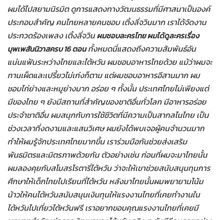
ผมได้ไปสยามนิรมิต ดูการแสดงทางวัฒนธรรมที่มีศาสนาเป็นองค์
ประกอบสำคัญ คนไทยหลายคนชอบ เติ้งลี่จวินมาก เราได้จัดงาน
ประกวดร้องเพลง เติ้งลี่จวิน
ผมชอบละครไทย ผมได้ดูละครเรื่อง
ทั้งหมดนี่แสดงถึงความสัมพันธ์อัน
บุพเพสันนิวาสครบ 16 ตอน
แน่นแฟ้นระหว่างไทยและไต้หวัน ผมชอบอาหารไทยด้วย แม้ว่าผมจะ
ทานเผ็ดและเปรี้ยวไม่เก่งก็ตาม แต่ผมชอบอาหารอีสานมาก ผม
ชอบไก่ย่างและหมูย่างมาก อร่อย ๆ ทั้งนั้น ประเทศไทยไม่เพียงแต่
มีของไทย ๆ ยังมีสถานที่สำคัญของชาติอื่นทั่วโลก มีอาหารอร่อย
ประจำชาติอื่น ผมสนุกกับการใช้ชีวิตที่มีความเป็นสากลไนไทย เป็น
ช่วงเวลาที่งดงามและแสนวิเศษ ผมยังได้พบเจอผู้คนจำนวนมาก
ทำให้ผมรู้จักประเทศไทยมากขึ้น เราร่วมมือกันช่วยส่งเสริม
พันธมิตรและมิตรภาพด้วยกัน ตัวอย่างเช่น ก่อนที่ผมจะมาไทยนั้น
ผมลองคุยกับสโมสรโรตารี่ไต้หวัน ว่าจะให้เขาช่วยสนับสนุนทุนการ
ศึกษาให้เด็กไทยไปเรียนที่ไต้หวัน หลังมาไทยนั้นผมพยายามโน้ม
น้าวให้คนไต้หวันสนับสนุนเงินทุนให้แรงงานไทยที่เคยทำงานใน
ไต้หวันไปเที่ยวไต้หวันฟรี เราอยากขอบคุณแรงงานไทยที่เคยมี