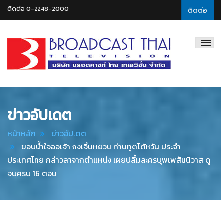
ติดต่อ 0-2248-2000
ติดต่อ
Broadcast
Thai
Television
ข่าวอัปเดต
หน้าหลัก
ข่าวอัปเดต
ขอบน้ำใจออเจ้า ถงเจิ้นหยวน ท่านทูตไต้หวัน ประจำ
ประเทศไทย กล่าวลาจากตำแหน่ง เผยปลื้มละครบุพเพสันนิวาส ดู
จบครบ 16 ตอน