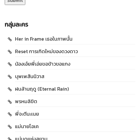
กลุ่มละคร
Her in Frame เธอในภาพนั้น
Reset การเกิดใหม่ของดวงดาว
น้องเอ๋ยพี่เอ่ยขอข้าวขอแกง
บุพเพสันนิวาส
ฝนล้านฤดู (Eternal Rain)
พรหมลิขิต
พี่จะตีนะเนย
แม่นายโอเค
แม่มดแห่งสยาม