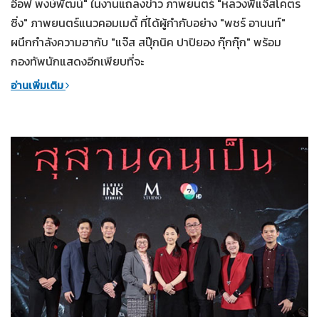
อ๊อฟ พงษ์พัฒน์" ในงานแถลงข่าว ภาพยนตร์ "หลวงพี่แจ๊สโคตร
ซิ่ง" ภาพยนตร์แนวคอมเมดี้ ที่ได้ผู้กำกับอย่าง "พชร์ อานนท์"
ผนึกกำลังความฮากับ "แจ๊ส สปุ๊กนิค ปาปิยอง กุ๊กกุ๊ก" พร้อม
กองทัพนักแสดงอีกเพียบที่จะ
อ่านเพิ่มเติม
23-04-2568
ทั่วไป