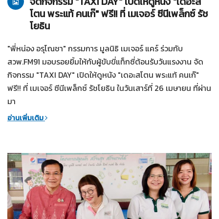
จัดกิจกรรม "TAXI DAY" เปิดให้ดูหนัง "เดอะส
โตน พระแท้ คนเก๊" ฟรี!! ที่ เมเจอร์ ซีนีเพล็กซ์ รัช
โยธิน
"พี่หน่อง อรุโณชา" กรรมการ มูลนิธิ เมเจอร์ แคร์ ร่วมกับ
สวพ.FM91 มอบรอยยิ้มให้กับผู้ขับขี่แท็กซี่ต้อนรับวันแรงงาน จัด
กิจกรรม "TAXI DAY" เปิดให้ดูหนัง "เดอะสโตน พระแท้ คนเก๊"
ฟรี!! ที่ เมเจอร์ ซีนีเพล็กซ์ รัชโยธิน ในวันเสาร์ที่ 26 เมษายน ที่ผ่าน
มา
อ่านเพิ่มเติม