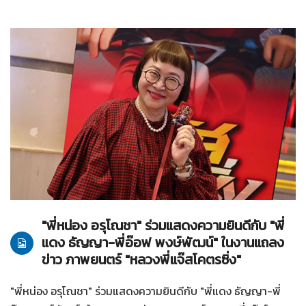
30-04-2568
ทั่วไป
"พี่หน่อง อรุโณชา" ร่วมแสดงความยินดีกับ "พี่
แดง ธัญญา-พี่อ๊อฟ พงษ์พัฒน์" ในงานแถลง
ข่าว ภาพยนตร์ "หลวงพี่แจ๊สโคตรซิ่ง"
"พี่หน่อง อรุโณชา" ร่วมแสดงความยินดีกับ "พี่แดง ธัญญา-พี่