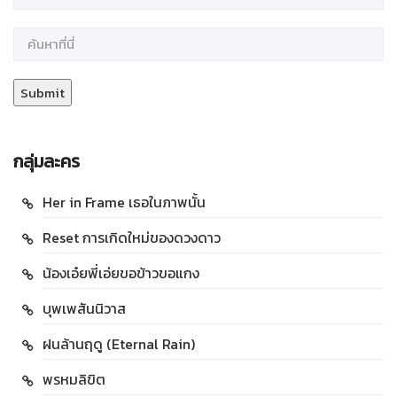
กลุ่มละคร
Her in Frame เธอในภาพนั้น
Reset การเกิดใหม่ของดวงดาว
น้องเอ๋ยพี่เอ่ยขอข้าวขอแกง
บุพเพสันนิวาส
ฝนล้านฤดู (Eternal Rain)
พรหมลิขิต