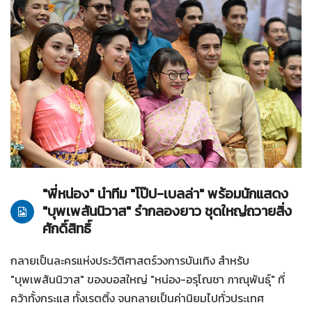
02-04-2561
บุพเพสันนิวาส
"พี่หน่อง" นำทีม "โป๊ป-เบลล่า" พร้อมนักแสดง
"บุพเพสันนิวาส" รำกลองยาว ชุดใหญ่ถวายสิ่ง
ศักดิ์สิทธิ์
กลายเป็นละครแห่งประวัติศาสตร์วงการบันเทิง สำหรับ
"บุพเพสันนิวาส" ของบอสใหญ่ "หน่อง-อรุโณชา ภาณุพันธุ์" ที่
คว้าทั้งกระแส ทั้งเรตติ้ง จนกลายเป็นค่านิยมไปทั่วประเทศ