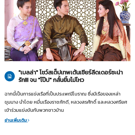
15-03-2561
บุพเพสันนิวาส
"เบลล่า" โชว์สเต็ปเทพเต้นเชียร์ลีดเดอร์ซะน่า
รัก!!! จน "โป๊ป" กลั้นยิ้มไม่ไหว
ฉากนี้เป็นการแข่งเรือที่เป็นประเพณีโบราณ ซึ่งมีเรือของเหล่า
ขุนนาง นำโดย หมื่นเรืองราชภักดี, หลวงสรศักดิ์ และหลวงศรียศ
เข้าร่วมแข่งขันกับพวกชาวบ้าน
อ่านเพิ่มเติม