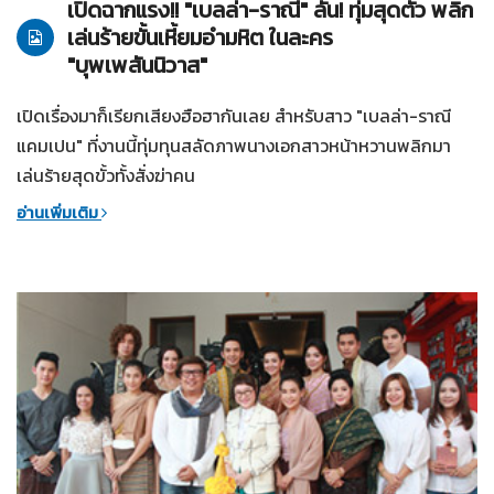
เปิดฉากแรง!! "เบลล่า-ราณี" ลั่น! ทุ่มสุดตัว พลิก
เล่นร้ายขั้นเหี้ยมอำมหิต ในละคร
"บุพเพสันนิวาส"
เปิดเรื่องมาก็เรียกเสียงฮือฮากันเลย สำหรับสาว "เบลล่า-ราณี
แคมเปน" ที่งานนี้ทุ่มทุนสลัดภาพนางเอกสาวหน้าหวานพลิกมา
เล่นร้ายสุดขั้วทั้งสั่งฆ่าคน
อ่านเพิ่มเติม