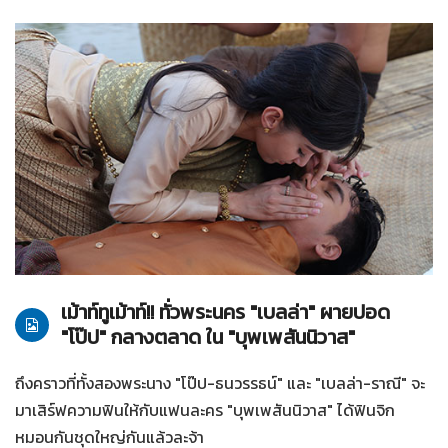
07-03-2561
บุพเพสันนิวาส
เม้าท์ทูเม้าท์!! ทั่วพระนคร "เบลล่า" ผายปอด
"โป๊ป" กลางตลาด ใน "บุพเพสันนิวาส"
ถึงคราวที่ทั้งสองพระนาง "โป๊ป-ธนวรรธน์" และ "เบลล่า-ราณี" จะ
มาเสิร์ฟความฟินให้กับแฟนละคร "บุพเพสันนิวาส" ได้ฟินจิก
หมอนกันชุดใหญ่กันแล้วละจ้า