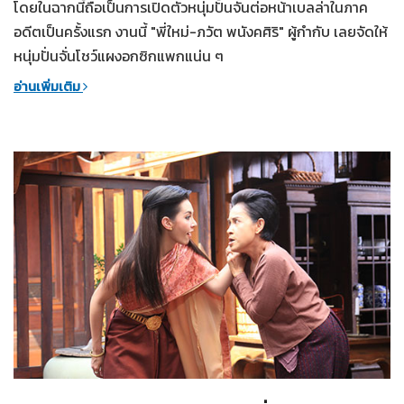
โดยในฉากนี้ถือเป็นการเปิดตัวหนุ่มปั้นจั่นต่อหน้าเบลล่าในภาค
อดีตเป็นครั้งแรก งานนี้ "พี่ใหม่-ภวัต พนังคศิริ" ผู้กำกับ เลยจัดให้
หนุ่มปั่นจั่นโชว์แผงอกซิกแพกแน่น ๆ
อ่านเพิ่มเติม
19-02-2561
บุพเพสันนิวาส