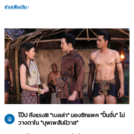
อ่านเพิ่มเติม
01-03-2561
บุพเพสันนิวาส
โป๊ป หึงแรง!!! "เบลล่า" มองซิกแพค "ปั้นจั่น" ไม่
วางตาใน "บุพเพสันนิวาส"