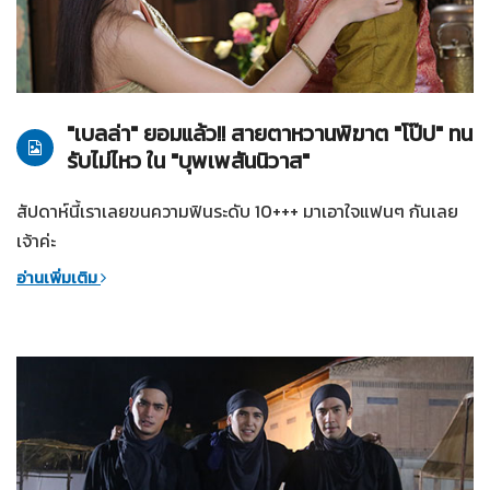
29-03-2561
บุพเพสันนิวาส
"เบลล่า" ยอมแล้ว!! สายตาหวานพิฆาต "โป๊ป" ทน
รับไม่ไหว ใน "บุพเพสันนิวาส"
สัปดาห์นี้เราเลยขนความฟินระดับ 10+++ มาเอาใจแฟนๆ กันเลย
เจ้าค่ะ
อ่านเพิ่มเติม