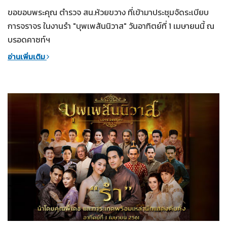
ขอขอบพระคุณ ตำรวจ สน.ห้วยขวาง ที่เข้ามาประชุมจัดระเบียบ
การจราจร ในงานรำ "บุพเพสันนิวาส" วันอาทิตย์ที่ 1 เมษายนนี้ ณ
บรอดคาซท์ฯ
อ่านเพิ่มเติม
31-03-2561
บุพเพสันนิวาส