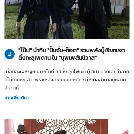
22-03-2561
บุพเพสันนิวาส
"โป๊ป" นำทีม "ปั้นจั่น-ก็อต" รวมพลังบู๊เรียกเรต
ติ้งทะลุเพดาน ใน "บุพเพสันนิวาส"
เมื่อต้องเผชิญกับฉากไนท์ ที่มีทั้ง จุดไฟเผา บู๊ ขี่ม้า บอกเลยว่าฉาก
นี้ไม่ง่ายซะแล้ว เพราะหลังจากยกบทหนัก ๆ ให้เบลล่ามาอยู่หลาย
สัปดาห์
อ่านเพิ่มเติม