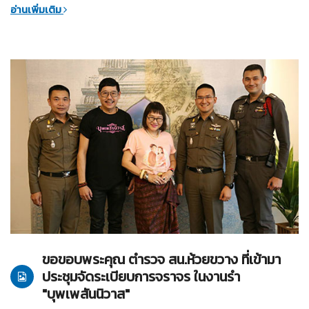
อ่านเพิ่มเติม
31-03-2561
บุพเพสันนิวาส
ขอขอบพระคุณ ตำรวจ สน.ห้วยขวาง ที่เข้ามา
ประชุมจัดระเบียบการจราจร ในงานรำ
"บุพเพสันนิวาส"