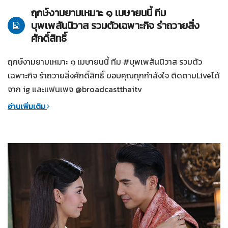
ฤกษ์งามยามเหมาะ ๑ เมษายนนี้ ทีม
บุพเพสันนิวาส รวมตัวเฉพาะกิจ รำถวายสิ่ง
ศักดิ์สิทธิ์
ฤกษ์งามยามเหมาะ ๑ เมษายนนี้ ทีม #บุพเพสันนิวาส รวมตัว
เฉพาะกิจ รำถวายสิ่งศักดิ์สิทธิ์ ขอบคุณทุกกำลังใจ ติดตามLiveได้
จาก ig และแฟนเพจ @broadcastthaitv
อ่านเพิ่มเติม