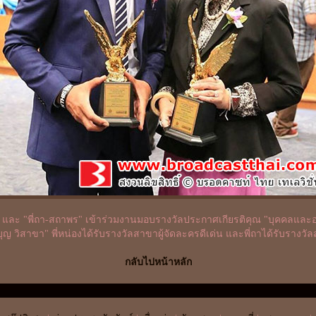
ชา" และ "พี่ถา-สถาพร" เข้าร่วมงานมอบรางวัลประกาศเกียรติคุณ "บุคคลและองค์
บุญ วิสาขา" พี่หน่องได้รับรางวัลสาขาผู้จัดละครดีเด่น และพี่ถาได้รับรางวั
กลับไปหน้าหลัก