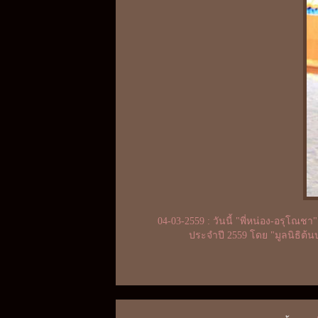
04-03-2559 : วันนี้ "พี่หน่อง-อรุโณ
ประจำปี 2559 โดย "มูลนิธิต้น