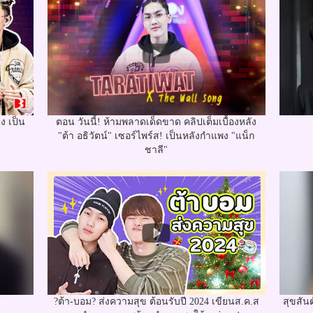
ง เป็น
ตอน วันนี้! ห้ามพลาดเด็ดขาด คลิปเต็มเบื้องหลัง
"ต้า อธิวัตน์" เซอร์ไพร์ส! เป็นหลังกำแพง "แน็ก
ชาลี"
?ต้า-บอม? ส่งความสุข ต้อนรับปี 2024 เขียนส.ค.ส
สุขสันต์