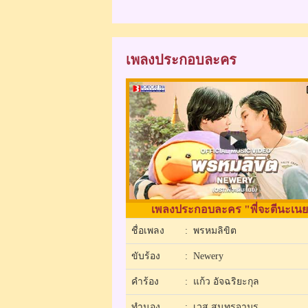
เพลงประกอบละคร
เพลงประกอบละคร "พี่จะตีนะเน
ชื่อเพลง
: พรหมลิขิต
ขับร้อง
: Newery
คำร้อง
: แก้ว อัจฉริยะกุล
ทำนอง
: เวส สุนทรจามร