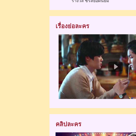
รางวัล ซีรีส์ยอดนิยม
เรื่องย่อละคร
คลิปละคร