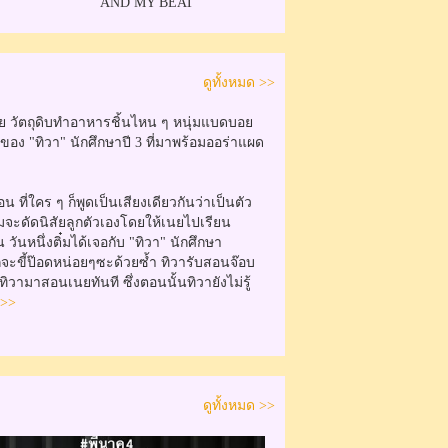
AND MY BEAT"
ดูทั้งหมด >>
ย วัตถุดิบทำอาหารชิ้นไหน ๆ หนุ่มแบดบอย
์ของ "ทิวา" นักศึกษาปี 3 ที่มาพร้อมออร่าแผด
ที่ใคร ๆ ก็พูดเป็นเสียงเดียวกันว่าเป็นตัว
จะดัดนิสัยลูกตัวเองโดยให้เนยไปเรียน
ันหนึ่งติ๋มได้เจอกับ "ทิวา" นักศึกษา
ออกจะขี้ป๊อดหน่อยๆซะด้วยซ้ำ ทิวารับสอนจ๊อบ
วามาสอนเนยทันที ซึ่งตอนนั้นทิวายังไม่รู้
 >>
ดูทั้งหมด >>