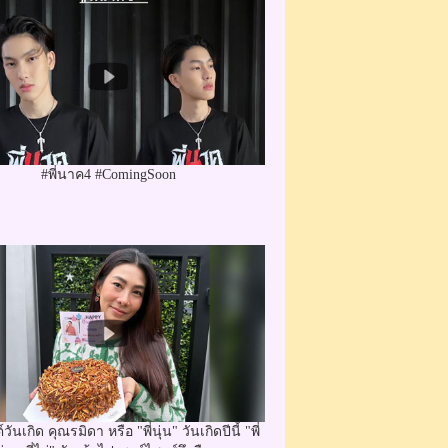
#พี่นาค4 #ComingSoon
วันเกิด คุณรมิดา หรือ "พี่นุ่น" วันเกิดปีนี้ "พี่