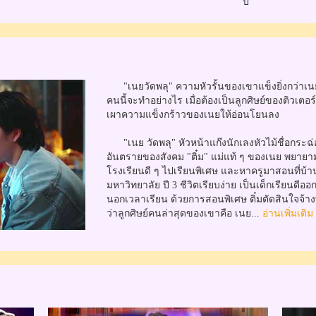
ปี
"เนยวัดพลุ" ความหัวรั้นของเขาแข็งยิ่งกว่าเน
คนนี้จะทำอย่างไร เมื่อต้องเป็นลูกศิษย์ของติวเตอร
เผาความแข็งกร้าวของเนยให้อ่อนโยนลง
"เนย วัดพลุ" หัวหน้าแก๊งนักเลงหัวไม้ชื่อกระฉ่อน 
อันตรายของสังคม "ติ๋ม" แม่แท้ ๆ ของเนย พยายาม
โรงเรียนดี ๆ ไปเรียนพิเศษ และหาครูมาสอนที่บ้าน ว
มหาวิทยาลัย ปี 3 ชีวิตเรียบง่าย เป็นเด็กเรียนดี
นอกเวลาเรียน ด้วยการสอนพิเศษ ติ๋มตัดสินใจจ้างทิ
ว่าลูกศิษย์คนล่าสุดของเขาคือ เนย...
อ่านเพิ่มเติม