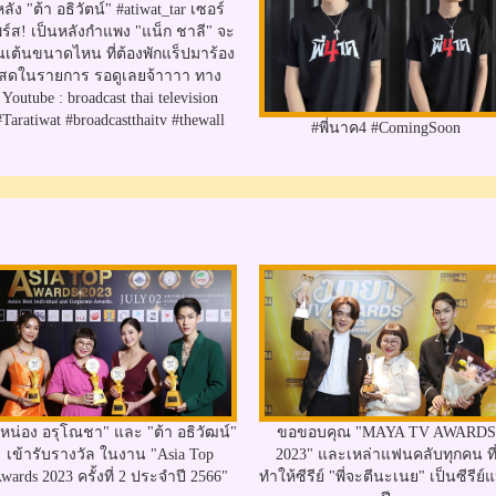
หลัง "ต้า อธิวัตน์" #atiwat_tar เซอร์
ร์ส! เป็นหลังกำแพง "แน็ก ชาลี" จะ
่นเต้นขนาดไหน ที่ต้องพักแร็ปมาร้อง
สดในรายการ รอดูเลยจ้าาาา ทาง
Youtube : broadcast thai television
#Taratiwat #broadcastthaitv #thewall
#พี่นาค4 #ComingSoon
ี่หน่อง อรุโณชา" และ "ต้า อธิวัฒน์"
ขอขอบคุณ "MAYA TV AWARDS
เข้ารับรางวัล ในงาน "Asia Top
2023" และเหล่าแฟนคลับทุกคน ที
wards 2023 ครั้งที่ 2 ประจำปี 2566"
ทำให้ซีรีย์ "พี่จะตีนะเนย" เป็นซีรีย์แ