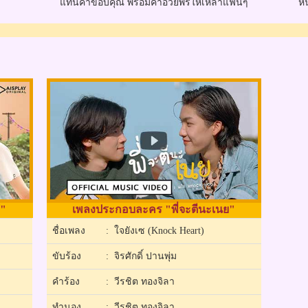
แทนคำขอบคุณ พร้อมคำอวยพรให้เหล่าแฟนๆ
หน
ย"
เพลงประกอบละคร "พี่จะตีนะเนย"
ชื่อเพลง
: ใจยังเซ (Knock Heart)
ขับร้อง
: จิรศักดิ์ ปานพุ่ม
คำร้อง
: วีรชิต ทองจิลา
ทำนอง
: วีรชิต ทองจิลา