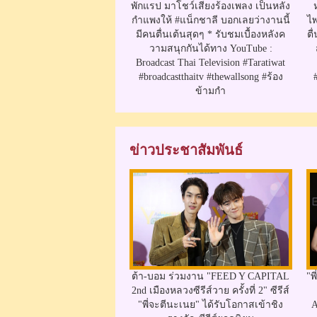
พักแรป มาโชว์เสียงร้องเพลง เป็นหลัง
กำแพงให้ #แน็กชาลี บอกเลยว่างานนี้
ไพ
มีคนตื่นเต้นสุดๆ * รับชมเบื้องหลังค
ตื
วามสนุกกันได้ทาง YouTube :
Broadcast Thai Television #Taratiwat
#broadcastthaitv #thewallsong #ร้อง
ข้ามกำ
ข่าวประชาสัมพันธ์
ต้า-บอม ร่วมงาน "FEED Y CAPITAL
"พ
2nd เมืองหลวงซีรีส์วาย ครั้งที่ 2" ซีรีส์
"พี่จะตีนะเนย" ได้รับโอกาสเข้าชิง
A