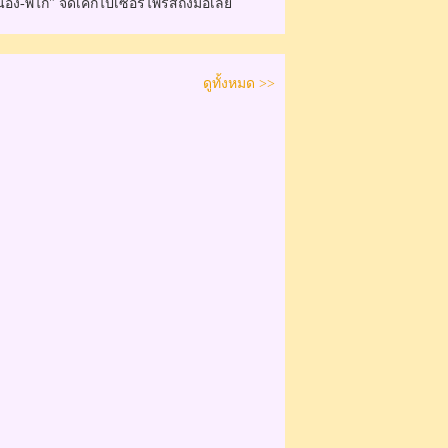
่อง-พี่ไก่" จัดเค้กไปเซอร์ไพรส์ถึงมือเลย
ดูทั้งหมด >>