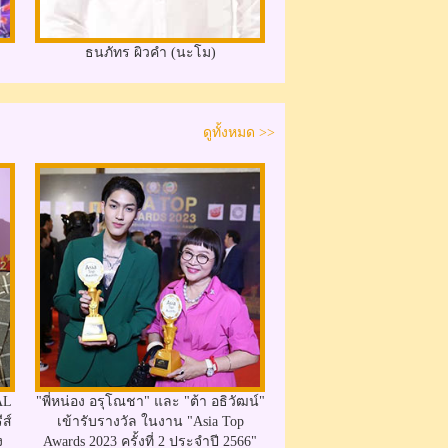
ธนภัทร ผิวคำ (นะโม)
ดูทั้งหมด >>
AL
"พี่หน่อง อรุโณชา" และ "ต้า อธิวัฒน์"
ีส์
เข้ารับรางวัล ในงาน "Asia Top
ง
Awards 2023 ครั้งที่ 2 ประจำปี 2566"