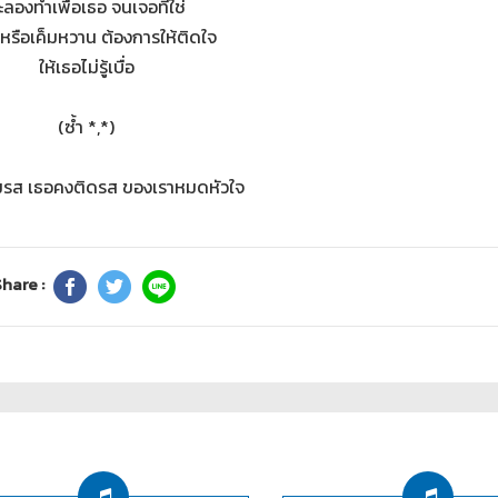
ะลองทำเพื่อเธอ จนเจอที่ใช่
ดหรือเค็มหวาน ต้องการให้ติดใจ
ให้เธอไม่รู้เบื่อ
(ซ้ำ *,*)
ชิมรส เธอคงติดรส ของเราหมดหัวใจ
hare :