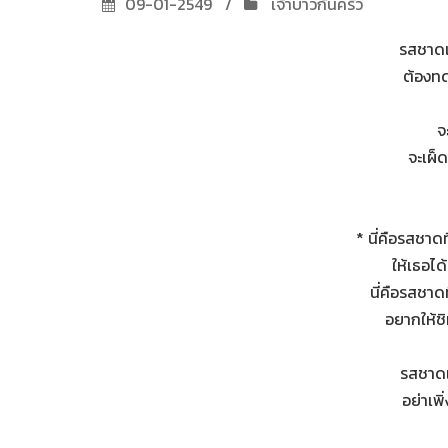
09-01-2549
เจ้าบ่าวก้นครัว
รสชาดแ
ต้องทด
จ
จะเผ็
* นี่คือรสชาดท
ให้เธอได
นี่คือรสชาดท
อยากให้ช
รสชาดแห
อย่าเพิ