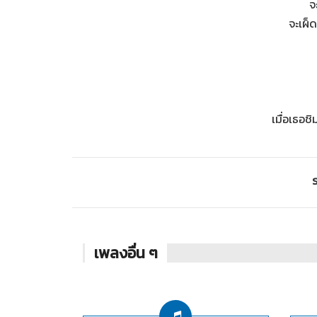
จ
จะเผ็
เมื่อเธอ
S
เพลงอื่น ๆ