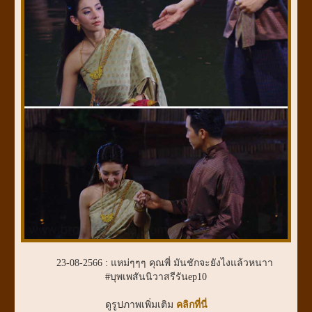
23-08-2566 : แหม่ๆๆๆ คุณพี่ มันชักจะยังไงแล้วหนาา
#บุพเพสันนิวาสรีรันep10
ดูรูปภาพเพิ่มเติม
คลิกที่นี่